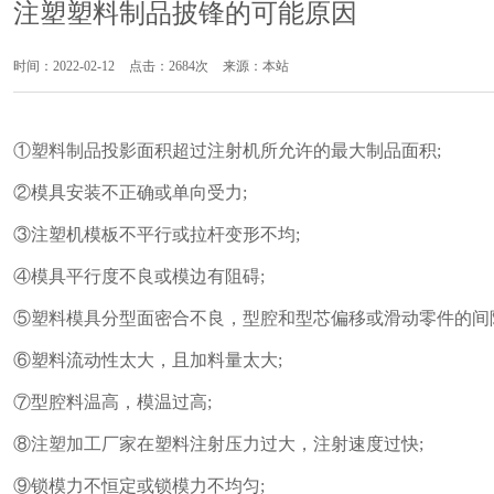
注塑塑料制品披锋的可能原因
时间：2022-02-12
点击：2684次
来源：本站
①
塑料制品
投影面积超过注射机所允许的最大制品面积;
②模具安装不正确或单向受力;
③注塑机模板不平行或拉杆变形不均;
④模具平行度不良或模边有阻碍;
⑤
塑料模具
分型面密合不良，型腔和型芯偏移或滑动零件的间
⑥塑料流动性太大，且加料量太大;
⑦型腔料温高，模温过高;
⑧
注塑加工厂家
在塑料注射压力过大，注射速度过快;
⑨锁模力不恒定或锁模力不均匀;