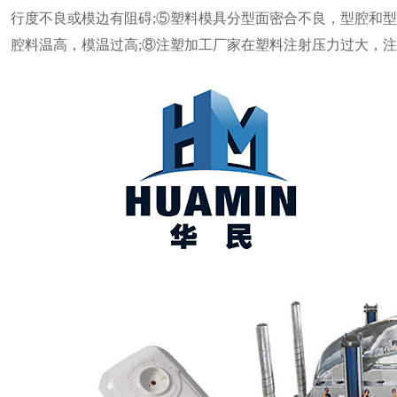
行度不良或模边有阻碍;⑤塑料模具分型面密合不良，型腔和型
腔料温高，模温过高;⑧注塑加工厂家在塑料注射压力过大，注