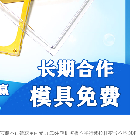
安装不正确或单向受力;③注塑机模板不平行或拉杆变形不均;④