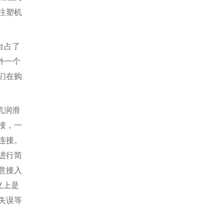
注塑机
台占了
外一个
们在购
机润滑
接，一
连接。
进行简
意接入
义上是
失误等