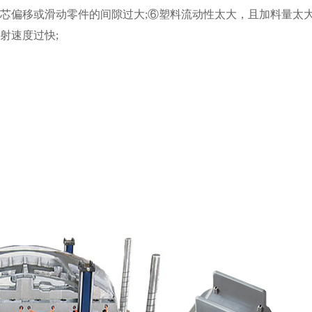
芯偏移或滑动零件的间隙过大;⑥塑料流动性太大，且加料量太大
射速度过快;